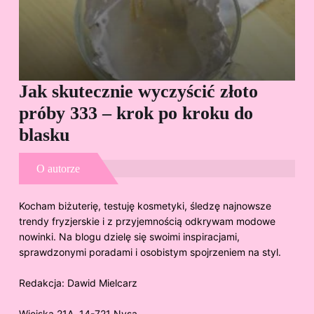
Jak skutecznie wyczyścić złoto
Cz
próby 333 – krok po kroku do
Sp
blasku
O autorze
Kocham biżuterię, testuję kosmetyki, śledzę najnowsze
trendy fryzjerskie i z przyjemnością odkrywam modowe
nowinki. Na blogu dzielę się swoimi inspiracjami,
sprawdzonymi poradami i osobistym spojrzeniem na styl.
Redakcja:
Dawid Mielcarz
Wiejska 21A, 14-721 Nysa