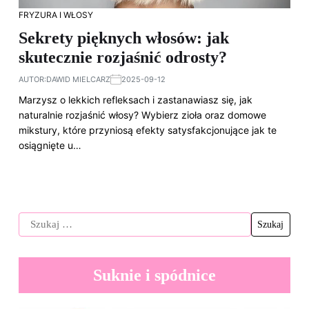
FRYZURA I WŁOSY
Sekrety pięknych włosów: jak
skutecznie rozjaśnić odrosty?
AUTOR:
DAWID MIELCARZ
2025-09-12
Marzysz o lekkich refleksach i zastanawiasz się, jak
naturalnie rozjaśnić włosy? Wybierz zioła oraz domowe
mikstury, które przyniosą efekty satysfakcjonujące jak te
osiągnięte u…
Suknie i spódnice