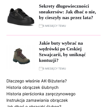
Sekrety długowieczności
sneakersów: Jak dbać o nie,
by cieszyły nas przez lata?
6 MIESIĘCY TEMU
Jakie buty wybrać na
wędrówki po Ceskiej
Szwajcarii, by uniknąć
kontuzji?
6 MIESIĘCY TEMU
Dlaczego właśnie AK-Biżuteria?
Historia obrączek ślubnych
Historia pierścionka zaręczynowego
Instrukcja zamawiania obrączek
Jak dbać o obrączki ślubne?