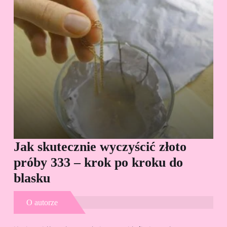
Jak skutecznie wyczyścić złoto
Cz
próby 333 – krok po kroku do
Sp
blasku
O autorze