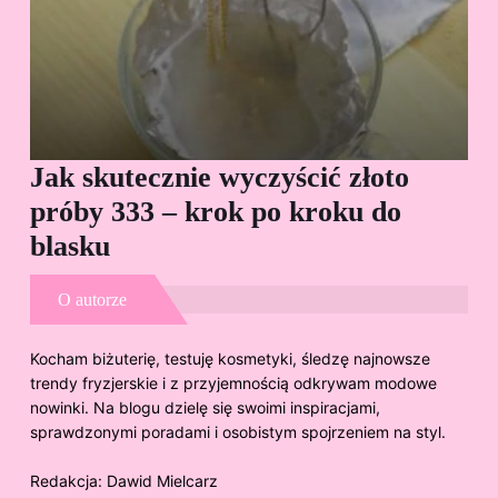
Jak skutecznie wyczyścić złoto
Cz
próby 333 – krok po kroku do
Sp
blasku
O autorze
Kocham biżuterię, testuję kosmetyki, śledzę najnowsze
trendy fryzjerskie i z przyjemnością odkrywam modowe
nowinki. Na blogu dzielę się swoimi inspiracjami,
sprawdzonymi poradami i osobistym spojrzeniem na styl.
Redakcja:
Dawid Mielcarz