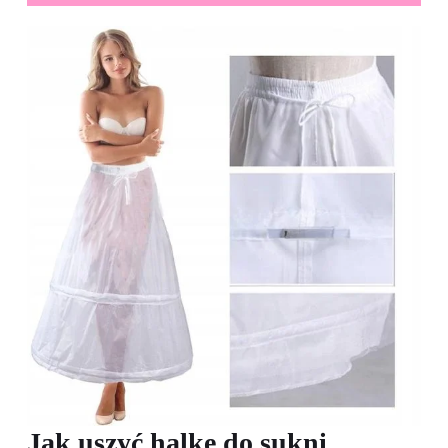
Jak uszyć halkę do sukni