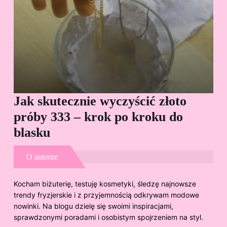
Jak skutecznie wyczyścić złoto
Cz
próby 333 – krok po kroku do
Sp
blasku
O autorze
Kocham biżuterię, testuję kosmetyki, śledzę najnowsze
trendy fryzjerskie i z przyjemnością odkrywam modowe
nowinki. Na blogu dzielę się swoimi inspiracjami,
sprawdzonymi poradami i osobistym spojrzeniem na styl.