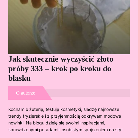
Jak skutecznie wyczyścić złoto
Cz
próby 333 – krok po kroku do
Sp
blasku
O autorze
Kocham biżuterię, testuję kosmetyki, śledzę najnowsze
trendy fryzjerskie i z przyjemnością odkrywam modowe
nowinki. Na blogu dzielę się swoimi inspiracjami,
sprawdzonymi poradami i osobistym spojrzeniem na styl.