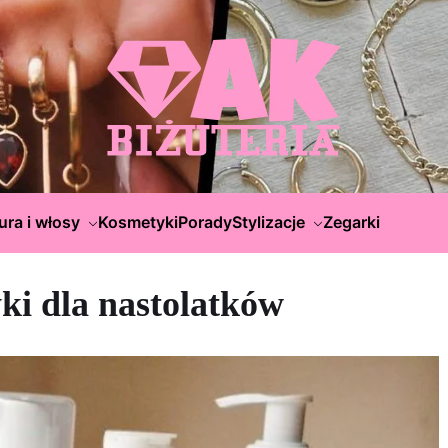
ura i włosy
Kosmetyki
Porady
Stylizacje
Zegarki
ki dla nastolatków