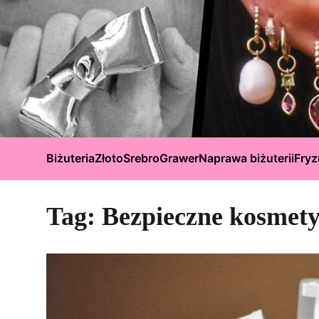
Biżuteria
Złoto
Srebro
Grawer
Naprawa biżuterii
Fryz
Tag:
Bezpieczne kosmety