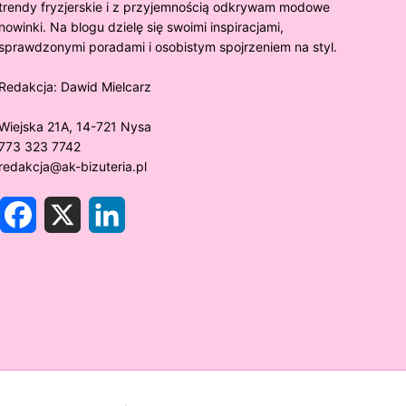
trendy fryzjerskie i z przyjemnością odkrywam modowe
nowinki. Na blogu dzielę się swoimi inspiracjami,
sprawdzonymi poradami i osobistym spojrzeniem na styl.
Redakcja:
Dawid Mielcarz
Wiejska 21A, 14-721 Nysa
773 323 7742
redakcja@ak-bizuteria.pl
F
X
L
a
i
c
n
e
k
y złoto próby 375 ciemnieje?
Złote sr
b
e
o
d
rawdzamy tajemnice biżuterii!
niezwykł
o
I
k
n
w biżute