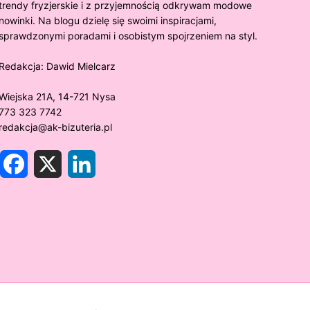
trendy fryzjerskie i z przyjemnością odkrywam modowe
nowinki. Na blogu dzielę się swoimi inspiracjami,
sprawdzonymi poradami i osobistym spojrzeniem na styl.
Redakcja:
Dawid Mielcarz
Wiejska 21A, 14-721 Nysa
773 323 7742
redakcja@ak-bizuteria.pl
F
X
L
a
i
c
n
e
k
y złoto próby 375 ciemnieje?
Złote sr
b
e
o
d
rawdzamy tajemnice biżuterii!
niezwykł
o
I
k
n
w biżute