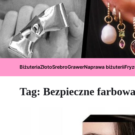
Biżuteria
Złoto
Srebro
Grawer
Naprawa biżuterii
Fryz
Tag:
Bezpieczne farbow