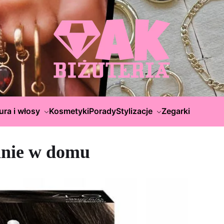
ura i włosy
Kosmetyki
Porady
Stylizacje
Zegarki
anie w domu