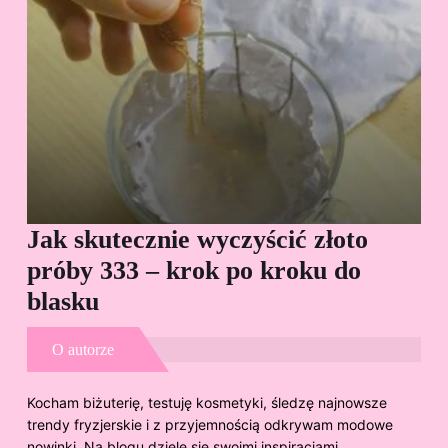
Jak skutecznie wyczyścić złoto
Cz
próby 333 – krok po kroku do
Sp
blasku
O autorze
Kocham biżuterię, testuję kosmetyki, śledzę najnowsze
trendy fryzjerskie i z przyjemnością odkrywam modowe
nowinki. Na blogu dzielę się swoimi inspiracjami,