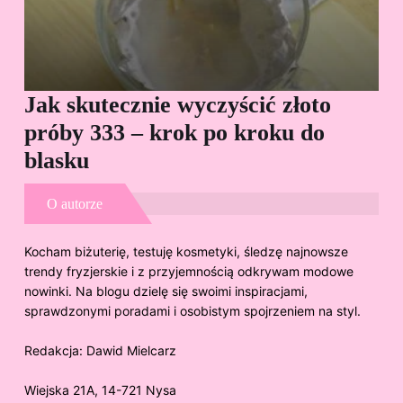
Jak skutecznie wyczyścić złoto
Cz
próby 333 – krok po kroku do
Sp
blasku
O autorze
Kocham biżuterię, testuję kosmetyki, śledzę najnowsze
trendy fryzjerskie i z przyjemnością odkrywam modowe
nowinki. Na blogu dzielę się swoimi inspiracjami,
sprawdzonymi poradami i osobistym spojrzeniem na styl.
Redakcja:
Dawid Mielcarz
Wiejska 21A, 14-721 Nysa