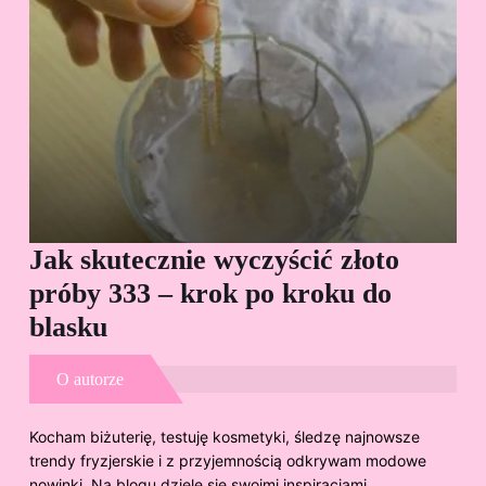
Jak skutecznie wyczyścić złoto
Cz
próby 333 – krok po kroku do
Sp
blasku
O autorze
Kocham biżuterię, testuję kosmetyki, śledzę najnowsze
trendy fryzjerskie i z przyjemnością odkrywam modowe
nowinki. Na blogu dzielę się swoimi inspiracjami,