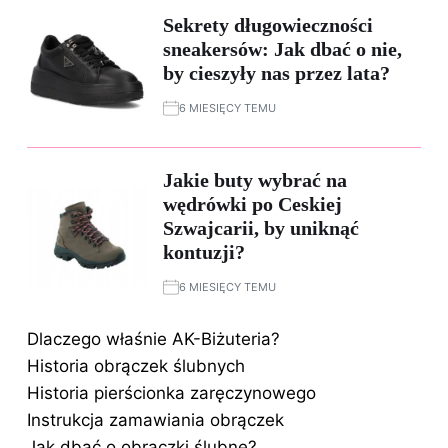
Sekrety długowieczności
sneakersów: Jak dbać o nie,
by cieszyły nas przez lata?
6 MIESIĘCY TEMU
Jakie buty wybrać na
wędrówki po Ceskiej
Szwajcarii, by uniknąć
kontuzji?
6 MIESIĘCY TEMU
Dlaczego właśnie AK-Biżuteria?
Historia obrączek ślubnych
Historia pierścionka zaręczynowego
Instrukcja zamawiania obrączek
Jak dbać o obrączki ślubne?