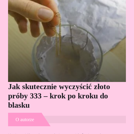
Jak skutecznie wyczyścić złoto
Cz
próby 333 – krok po kroku do
Sp
blasku
O autorze