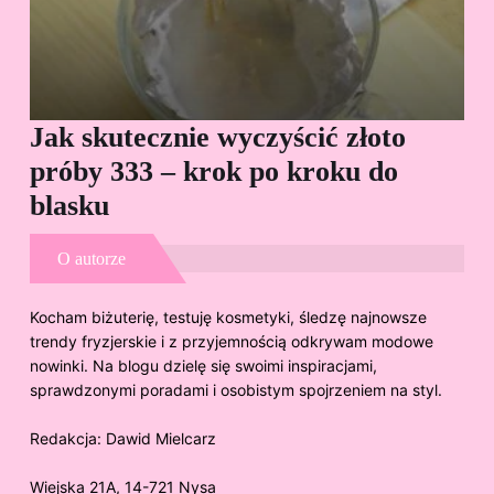
Jak skutecznie wyczyścić złoto
Cz
próby 333 – krok po kroku do
Sp
blasku
O autorze
Kocham biżuterię, testuję kosmetyki, śledzę najnowsze
trendy fryzjerskie i z przyjemnością odkrywam modowe
nowinki. Na blogu dzielę się swoimi inspiracjami,
sprawdzonymi poradami i osobistym spojrzeniem na styl.
Redakcja:
Dawid Mielcarz
Wiejska 21A, 14-721 Nysa