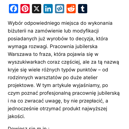
F
Pi
X
Li
W
R
T
a
nt
n
y
e
u
Wybór odpowiedniego miejsca do wykonania
c
er
k
k
d
m
biżuterii na zamówienie lub modyfikacji
e
e
e
o
di
bl
posiadanych już wyrobów to decyzja, która
b
st
dI
p
t
r
wymaga rozwagi. Pracownia jubilerska
o
n
Warszawa to fraza, która pojawia się w
o
wyszukiwarkach coraz częściej, ale za tą nazwą
kryje się wiele różnych typów punktów – od
k
rodzinnych warsztatów po duże atelier
projektowe. W tym artykule wyjaśniamy, po
czym poznać profesjonalną pracownię jubilerską
i na co zwracać uwagę, by nie przepłacić, a
jednocześnie otrzymać produkt najwyższej
jakości.
Dowiesz się m.in.: