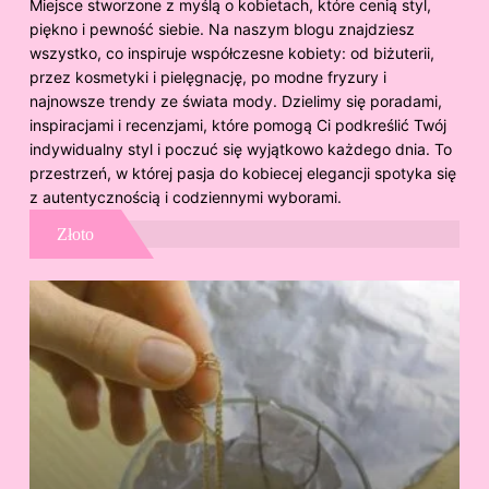
Miejsce stworzone z myślą o kobietach, które cenią styl,
piękno i pewność siebie. Na naszym blogu znajdziesz
wszystko, co inspiruje współczesne kobiety: od biżuterii,
przez kosmetyki i pielęgnację, po modne fryzury i
najnowsze trendy ze świata mody. Dzielimy się poradami,
inspiracjami i recenzjami, które pomogą Ci podkreślić Twój
indywidualny styl i poczuć się wyjątkowo każdego dnia. To
przestrzeń, w której pasja do kobiecej elegancji spotyka się
z autentycznością i codziennymi wyborami.
Złoto