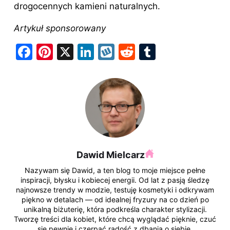
drogocennych kamieni naturalnych.
Artykuł sponsorowany
F
Pi
X
Li
W
R
T
a
nt
n
y
e
u
c
er
k
k
d
m
e
e
e
o
di
bl
b
st
dI
p
t
r
o
n
o
Dawid Mielcarz
k
Nazywam się Dawid, a ten blog to moje miejsce pełne
inspiracji, błysku i kobiecej energii. Od lat z pasją śledzę
najnowsze trendy w modzie, testuję kosmetyki i odkrywam
piękno w detalach — od idealnej fryzury na co dzień po
unikalną biżuterię, która podkreśla charakter stylizacji.
Tworzę treści dla kobiet, które chcą wyglądać pięknie, czuć
się pewnie i czerpać radość z dbania o siebie.