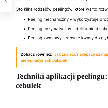
Oto kilka rodzajów peelingów, które warto rozw
Peeling mechaniczny – wykorzystuje drob
Peeling enzymatyczny – delikatnie dział
Peeling kwasowy – stosuje kwasy do głęb
Zobacz również:
Jak znaleźć najlepszy szam
pielęgnacyjnych pułapek
Techniki aplikacji peeling
cebulek