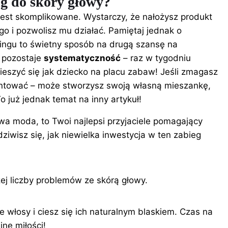
g do skóry głowy?
jest skomplikowane. Wystarczy, że nałożysz produkt
go i pozwolisz mu działać. Pamiętaj jednak o
ingu to świetny sposób na drugą szansę na
 pozostaje
systematyczność
– raz w tygodniu
ieszyć się jak dziecko na placu zabaw! Jeśli zmagasz
entować – może stworzysz swoją własną mieszankę,
 już jednak temat na inny artykuł!
owa moda, to Twoi najlepsi przyjaciele pomagający
ziwisz się, jak niewielka inwestycja w ten zabieg
ej liczby problemów ze skórą głowy.
włosy i ciesz się ich naturalnym blaskiem. Czas na
inę miłości!