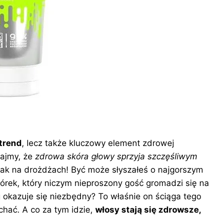
 trend
, lecz także kluczowy element zdrowej
tajmy, że
zdrowa skóra głowy sprzyja szczęśliwym
jak na drożdżach! Być może słyszałeś o najgorszym
rek, który niczym nieproszony gość gromadzi się na
g okazuje się niezbędny? To właśnie on ściąga tego
chać. A co za tym idzie,
włosy stają się zdrowsze,