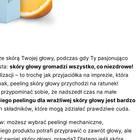
 ze skórą Twojej głowy, podczas gdy Ty pasjonująco
sta:
skóry głowy gromadzi wszystko, co niezdrowe!
acji – to trochę jak przyjaciółka na imprezie, która
nak, peeling skóry głowy przychodzi na ratunek!
y przypominać sobie, że nadszedł czas na małe
ego peelingu dla wrażliwej skóry głowy jest bardzo
h składników, które mogą zdziałać prawdziwe cuda.
ów: możesz wybrać peelingi mechaniczne,
o produktu potrafi przyprawić o zawrót głowy, ale
 swojej skóry głowy, prawda? Dlatego jeśli skóra