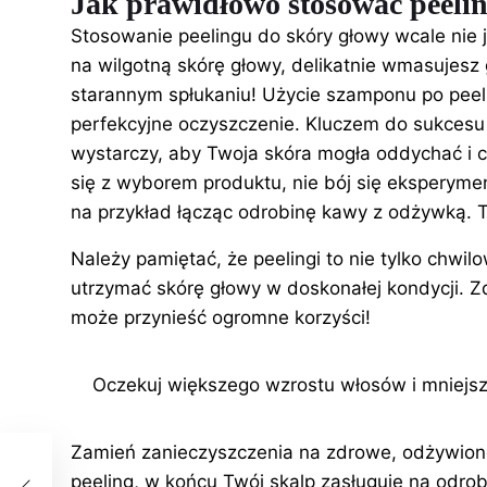
Jak prawidłowo stosować peelin
Stosowanie peelingu
do skóry
głowy wcale nie 
na wilgotną skórę głowy, delikatnie wmasujesz 
starannym spłukaniu! Użycie szamponu po peel
perfekcyjne oczyszczenie. Kluczem do sukcesu
wystarczy, aby Twoja skóra mogła oddychać i c
się z wyborem produktu, nie bój się eksperym
na przykład łącząc odrobinę kawy z odżywką. To
Należy pamiętać, że peelingi to nie tylko chwil
utrzymać skórę głowy w doskonałej kondycji. Zd
może przynieść ogromne korzyści!
Oczekuj większego wzrostu włosów i mniejsz
Zamień zanieczyszczenia na zdrowe, odżywione 
ia
peeling, w końcu Twój skalp zasługuje na odrob