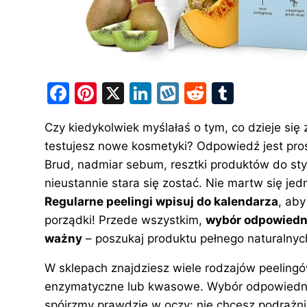
F
Pi
X
Li
W
R
T
a
nt
n
y
e
u
Czy kiedykolwiek myślałaś o tym, co dzieje się
c
er
k
k
d
m
testujesz nowe kosmetyki? Odpowiedź jest pro
e
e
e
o
di
bl
Brud, nadmiar sebum, resztki produktów do styliz
b
st
dI
p
t
r
nieustannie stara się zostać. Nie martw się jed
o
n
Regularne peelingi wpisuj do kalendarza
, ab
o
porządki! Przede wszystkim,
wybór odpowiedni
ważny
– poszukaj produktu pełnego naturalnyc
k
W sklepach znajdziesz wiele rodzajów peeling
enzymatyczne lub kwasowe. Wybór odpowiednieg
spójrzmy prawdzie w oczy: nie chcesz podrażnić