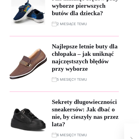
wyborze pierwszych
butów dla dziecka?
2 MIESIĄCE TEMU
Najlepsze letnie buty dla
chłopaka – jak uniknąć
najczęstszych błędów
przy wyborze
5 MIESIĘCY TEMU
Sekrety długowieczności
sneakersów: Jak dbać o
nie, by cieszyły nas przez
lata?
Jak
6 MIESIĘCY TEMU
z b