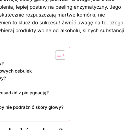
olenia, lepiej postaw na peeling enzymatyczny. Jego
skutecznie rozpuszczają martwe komórki, nie
żnień to klucz do sukcesu! Zwróć uwagę na to, czego
bieraj produkty wolne od alkoholu, silnych substancji
y?
drowych cebulek
wy?
zesadzić z pielęgnacją?
by nie podrażnić skóry głowy?