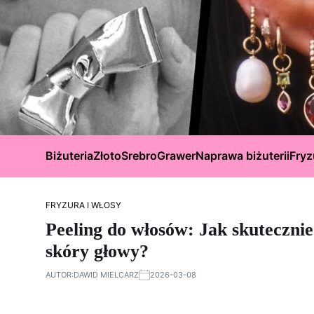
Biżuteria
Złoto
Srebro
Grawer
Naprawa biżuterii
Fryz
FRYZURA I WŁOSY
Peeling do włosów: Jak skutecznie
skóry głowy?
AUTOR:
DAWID MIELCARZ
2026-03-08