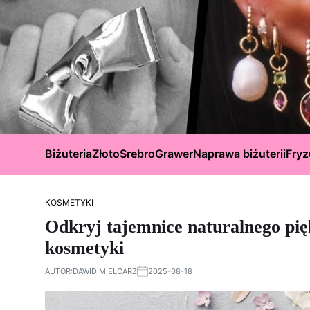
Biżuteria
Złoto
Srebro
Grawer
Naprawa biżuterii
Fryz
KOSMETYKI
Odkryj tajemnice naturalnego pię
kosmetyki
AUTOR:
DAWID MIELCARZ
2025-08-18