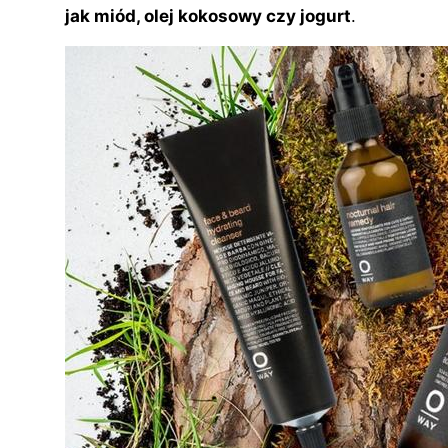
jak miód, olej kokosowy czy jogurt
.