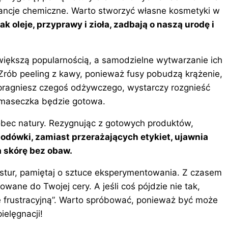
tancje chemiczne. Warto stworzyć własne kosmetyki w
jak oleje, przyprawy i zioła, zadbają o naszą urodę i
 większą popularnością, a samodzielne wytwarzanie ich
Zrób peeling z kawy, ponieważ fusy pobudzą krążenie,
i pragniesz czegoś odżywczego, wystarczy rozgnieść
 maseczka będzie gotowa.
bec natury. Rezygnując z gotowych produktów,
lodówki, zamiast przerażających etykiet, ujawnia
a skórę bez obaw.
ikstur, pamiętaj o sztuce eksperymentowania. Z czasem
wane do Twojej cery. A jeśli coś pójdzie nie tak,
 frustracyjną”. Warto spróbować, ponieważ być może
ielęgnacji!