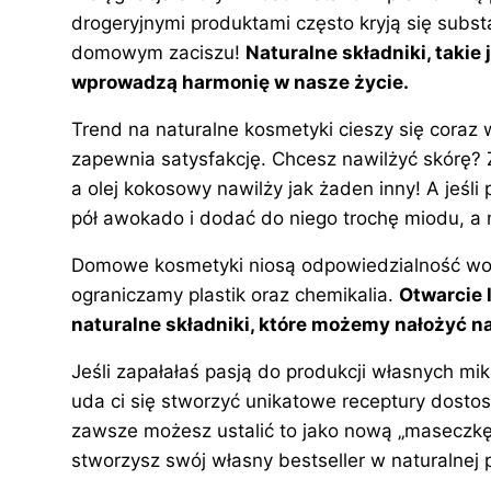
c
er
k
k
d
m
drogeryjnymi produktami często kryją się subs
e
e
e
o
di
bl
domowym zaciszu!
Naturalne składniki, takie 
b
st
dI
p
t
r
wprowadzą harmonię w nasze życie.
o
n
Trend na naturalne kosmetyki cieszy się coraz
o
zapewnia satysfakcję. Chcesz nawilżyć skórę? 
k
a olej kokosowy nawilży jak żaden inny! A jeśl
pół awokado i dodać do niego trochę miodu, a
Domowe
kosmetyki
niosą odpowiedzialność wo
ograniczamy plastik oraz chemikalia.
Otwarcie 
naturalne składniki, które możemy nałożyć n
Jeśli zapałałaś pasją do produkcji własnych m
uda ci się stworzyć unikatowe receptury dostoso
zawsze możesz ustalić to jako nową „maseczkę
stworzysz swój własny bestseller w naturalnej p