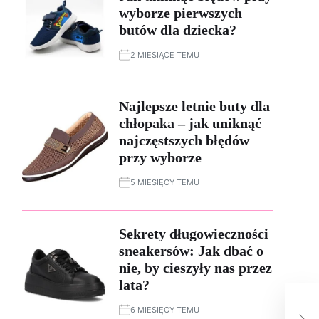
wyborze pierwszych
butów dla dziecka?
2 MIESIĄCE TEMU
Najlepsze letnie buty dla
chłopaka – jak uniknąć
najczęstszych błędów
przy wyborze
5 MIESIĘCY TEMU
Sekrety długowieczności
sneakersów: Jak dbać o
nie, by cieszyły nas przez
lata?
Stw
6 MIESIĘCY TEMU
– j