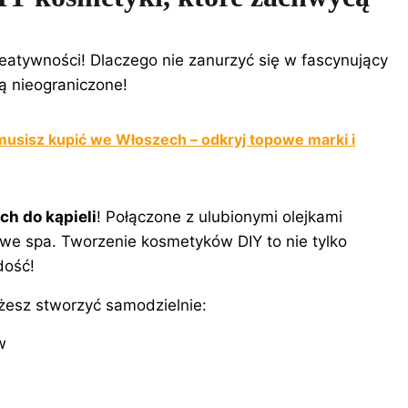
reatywności! Dlaczego nie zanurzyć się w fascynujący
ą nieograniczone!
musisz kupić we Włoszech – odkryj topowe marki i
h do kąpieli
! Połączone z ulubionymi olejkami
we spa. Tworzenie kosmetyków DIY to nie tylko
dość!
ożesz stworzyć samodzielnie:
w