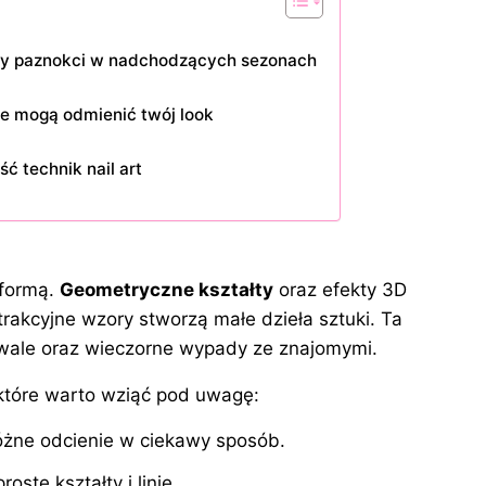
łty paznokci w nadchodzących sezonach
cje mogą odmienić twój look
ć technik nail art
D
 formą.
Geometryczne kształty
oraz efekty 3D
trakcyjne wzory stworzą małe dzieła sztuki. Ta
tiwale oraz wieczorne wypady ze znajomymi.
które warto wziąć pod uwagę:
óżne odcienie w ciekawy sposób.
ste kształty i linie.