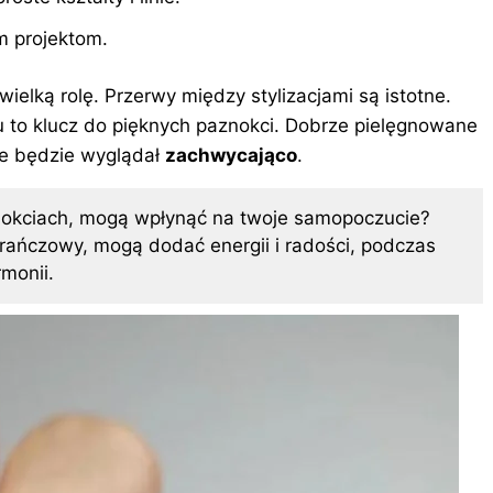
m projektom.
elką rolę. Przerwy między stylizacjami są istotne.
u to klucz do pięknych paznokci. Dobrze pielęgnowane
re będzie wyglądał
zachwycająco
.
znokciach, mogą wpłynąć na twoje samopoczucie?
arańczowy, mogą dodać energii i radości, podczas
rmonii.