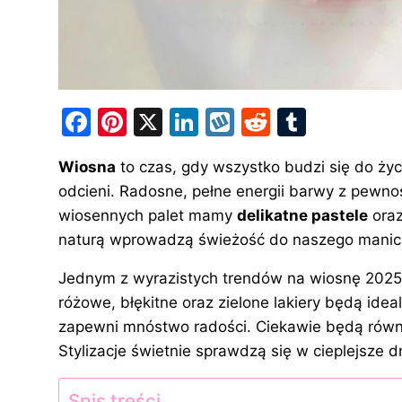
F
Pi
X
Li
W
R
T
a
nt
n
y
e
u
Wiosna
to czas, gdy wszystko budzi się do ży
c
er
k
k
d
m
odcieni. Radosne, pełne energii barwy z pewno
e
e
e
o
di
bl
wiosennych palet mamy
delikatne pastele
oraz
b
st
dI
p
t
r
naturą wprowadzą świeżość do naszego manic
o
n
Jednym z wyrazistych trendów na wiosnę 2025 
o
różowe, błękitne oraz zielone lakiery będą ide
k
zapewni mnóstwo radości. Ciekawie będą równi
Stylizacje świetnie sprawdzą się w cieplejsze dn
Spis treści