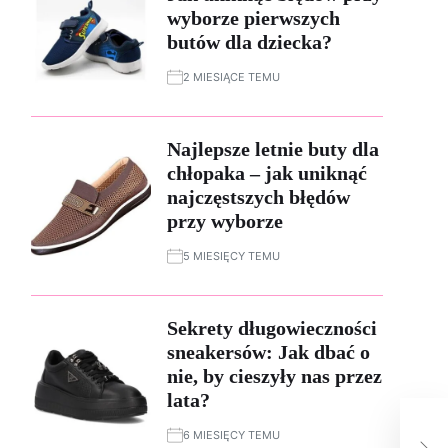
wyborze pierwszych
butów dla dziecka?
2 MIESIĄCE TEMU
Najlepsze letnie buty dla
chłopaka – jak uniknąć
najczęstszych błędów
przy wyborze
5 MIESIĘCY TEMU
Sekrety długowieczności
sneakersów: Jak dbać o
nie, by cieszyły nas przez
lata?
Jak
6 MIESIĘCY TEMU
na 