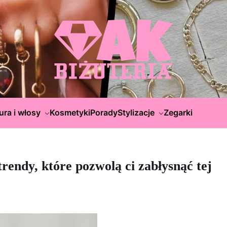
ura i włosy
Kosmetyki
Porady
Stylizacje
Zegarki
trendy, które pozwolą ci zabłysnąć tej