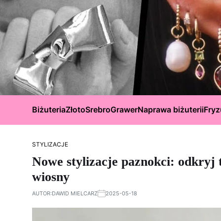
Biżuteria
Złoto
Srebro
Grawer
Naprawa biżuterii
Fryz
STYLIZACJE
Nowe stylizacje paznokci: odkryj 
wiosny
AUTOR:
DAWID MIELCARZ
2025-05-18