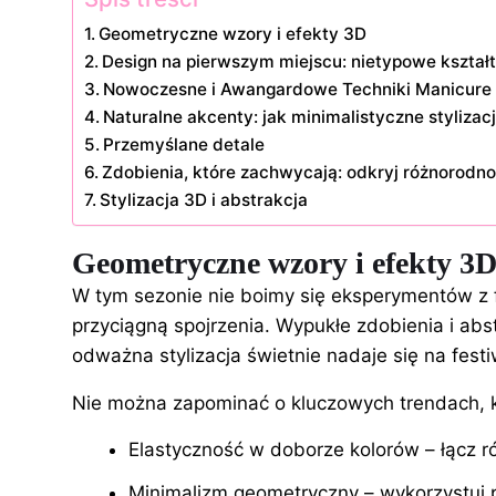
Geometryczne wzory i efekty 3D
Design na pierwszym miejscu: nietypowe kszta
Nowoczesne i Awangardowe Techniki Manicure
Naturalne akcenty: jak minimalistyczne styliza
Przemyślane detale
Zdobienia, które zachwycają: odkryj różnorodnoś
Stylizacja 3D i abstrakcja
Geometryczne wzory
i efekty 3
W tym sezonie nie boimy się eksperymentów z
przyciągną spojrzenia. Wypukłe zdobienia i abs
odważna stylizacja świetnie nadaje się na fes
Nie można zapominać o kluczowych trendach, 
Elastyczność w doborze kolorów – łącz r
Minimalizm geometryczny – wykorzystuj pro