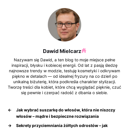
a
nt
n
y
e
u
c
er
k
k
d
m
e
e
e
o
di
bl
b
st
dI
p
t
r
o
n
o
Dawid Mielcarz
k
Nazywam się Dawid, a ten blog to moje miejsce pełne
inspiracji, błysku i kobiecej energii. Od lat z pasją śledzę
najnowsze trendy w modzie, testuję kosmetyki i odkrywam
piękno w detalach — od idealnej fryzury na co dzień po
unikalną biżuterię, która podkreśla charakter stylizacji.
Tworzę treści dla kobiet, które chcą wyglądać pięknie, czuć
się pewnie i czerpać radość z dbania o siebie.
←
Jak wybrać suszarkę do włosów, która nie niszczy
włosów – mądre i bezpieczne rozwiązania
→
Sekrety przyciemniania żółtych odrostów – jak