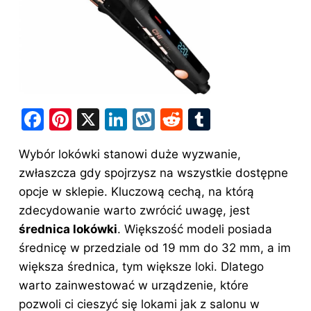
F
Pi
X
Li
W
R
T
a
nt
n
y
e
u
Wybór lokówki stanowi duże wyzwanie,
c
er
k
k
d
m
zwłaszcza gdy spojrzysz na wszystkie dostępne
e
e
e
o
di
bl
opcje w sklepie. Kluczową cechą, na którą
b
st
dI
p
t
r
zdecydowanie warto
zwrócić uwagę
, jest
o
n
średnica lokówki
. Większość modeli posiada
o
średnicę w przedziale od 19 mm do 32 mm, a im
większa średnica, tym większe loki. Dlatego
k
warto zainwestować w urządzenie, które
pozwoli ci cieszyć się lokami jak z salonu w