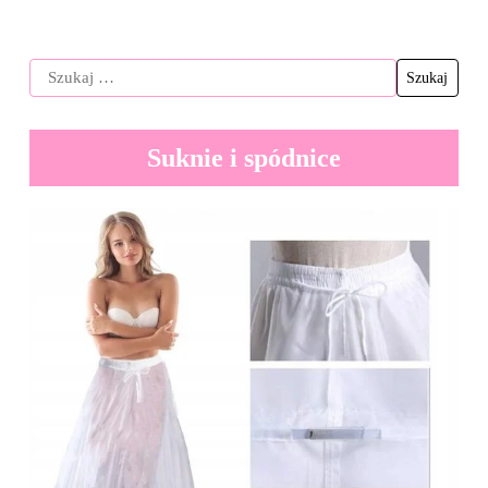
Suknie i spódnice