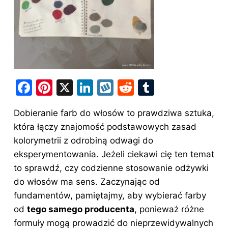
F
Pi
X
Li
W
R
T
a
nt
n
y
e
u
Dobieranie farb do włosów to prawdziwa sztuka,
c
er
k
k
d
m
która łączy znajomość podstawowych zasad
e
e
e
o
di
bl
kolorymetrii z odrobiną odwagi do
b
st
dI
p
t
r
eksperymentowania. Jeżeli ciekawi cię ten temat
o
n
to sprawdź,
czy codzienne stosowanie odżywki
o
do włosów ma sens
. Zaczynając od
fundamentów, pamiętajmy, aby wybierać farby
k
od
tego samego producenta
, ponieważ różne
formuły mogą prowadzić do nieprzewidywalnych