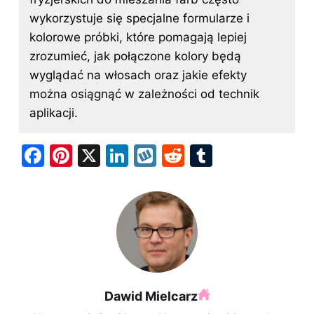
wykorzystuje się specjalne formularze i
kolorowe próbki, które pomagają lepiej
zrozumieć, jak połączone kolory będą
wyglądać na włosach oraz jakie efekty
można osiągnąć w zależności od technik
aplikacji.
F
Pi
X
Li
W
R
T
a
nt
n
y
e
u
c
er
k
k
d
m
e
e
e
o
di
bl
b
st
dI
p
t
r
o
n
o
Dawid Mielcarz
k