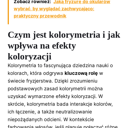
Zobacz również:
Jaką fryzurę do okularów
wybrać, by wyglądać zachwycająco:
praktyczny przewodnik
Czym jest kolorymetria i jak
wpływa na efekty
koloryzacji
Kolorymetria to fascynująca dziedzina nauki o
kolorach, która odgrywa
kluczową rolę
w
świecie fryzjerstwa. Dzięki zrozumieniu
podstawowych zasad kolorymetrii można
uzyskać wymarzone efekty koloryzacji. W
skrócie, kolorymetria bada interakcje kolorów,
ich łączenie, a także neutralizowanie
niepożądanych odcieni. W kontekście
farbowania włosów, jeśli planuję połączyć różne