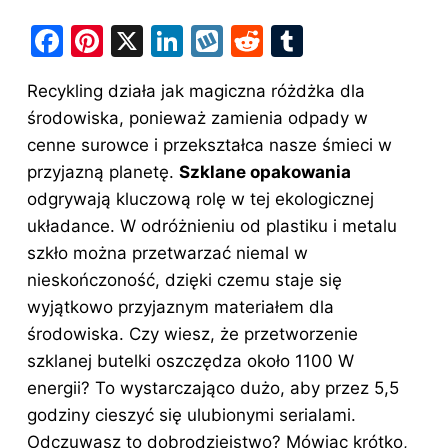
F
Pi
X
Li
W
R
T
a
nt
n
y
e
u
Recykling działa jak magiczna różdżka dla
c
er
k
k
d
m
środowiska, ponieważ zamienia odpady w
e
e
e
o
di
bl
cenne surowce i przekształca nasze śmieci w
b
st
dI
p
t
r
przyjazną planetę.
Szklane opakowania
o
n
odgrywają kluczową rolę w tej ekologicznej
o
układance. W odróżnieniu od plastiku i metalu
szkło można przetwarzać niemal w
k
nieskończoność, dzięki czemu staje się
wyjątkowo przyjaznym materiałem dla
środowiska. Czy wiesz, że przetworzenie
szklanej butelki oszczędza około 1100 W
energii? To wystarczająco dużo, aby przez 5,5
godziny cieszyć się ulubionymi serialami.
Odczuwasz to dobrodziejstwo? Mówiąc krótko,