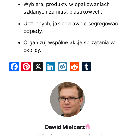
Wybieraj produkty w opakowaniach
szklanych zamiast plastikowych.
Ucz innych, jak poprawnie segregować
odpady.
Organizuj wspólne akcje sprzątania w
okolicy.
F
Pi
X
Li
W
R
T
a
nt
n
y
e
u
c
er
k
k
d
m
e
e
e
o
di
bl
b
st
dI
p
t
r
o
n
o
Dawid Mielcarz
k