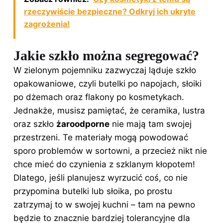
rzeczywiście bezpieczne? Odkryj ich ukryte
zagrożenia!
Jakie szkło można segregować?
W zielonym pojemniku zazwyczaj ląduje szkło
opakowaniowe, czyli butelki po napojach, słoiki
po dżemach oraz flakony po kosmetykach.
Jednakże, musisz pamiętać, że ceramika, lustra
oraz szkło
żaroodporne
nie mają tam swojej
przestrzeni. Te materiały mogą powodować
sporo problemów w sortowni, a przecież nikt nie
chce mieć do czynienia z szklanym kłopotem!
Dlatego, jeśli planujesz wyrzucić coś, co nie
przypomina butelki lub słoika, po prostu
zatrzymaj to w swojej kuchni – tam na pewno
będzie to znacznie bardziej tolerancyjne dla