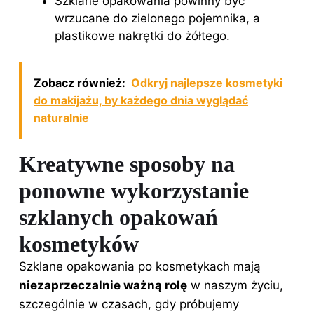
Szklane opakowania powinny być
wrzucane do zielonego pojemnika, a
plastikowe nakrętki do żółtego.
Zobacz również:
Odkryj najlepsze kosmetyki
do makijażu, by każdego dnia wyglądać
naturalnie
Kreatywne sposoby na
ponowne wykorzystanie
szklanych opakowań
kosmetyków
Szklane
opakowania po
kosmetykach mają
niezaprzeczalnie ważną rolę
w naszym życiu,
szczególnie w czasach, gdy próbujemy