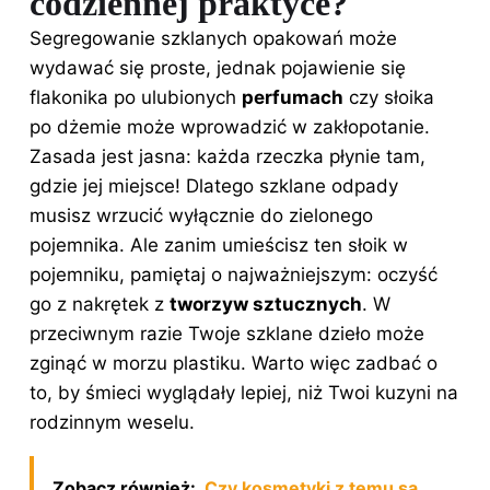
codziennej praktyce?
Segregowanie szklanych opakowań może
wydawać się proste, jednak pojawienie się
flakonika po ulubionych
perfumach
czy słoika
po dżemie może wprowadzić w zakłopotanie.
Zasada jest jasna: każda rzeczka płynie tam,
gdzie jej miejsce! Dlatego szklane odpady
musisz wrzucić wyłącznie do zielonego
pojemnika. Ale zanim umieścisz ten słoik w
pojemniku, pamiętaj o najważniejszym: oczyść
go z nakrętek z
tworzyw sztucznych
. W
przeciwnym razie Twoje szklane dzieło może
zginąć w morzu plastiku. Warto więc zadbać o
to, by śmieci wyglądały lepiej, niż Twoi kuzyni na
rodzinnym weselu.
Zobacz również:
Czy kosmetyki z temu są