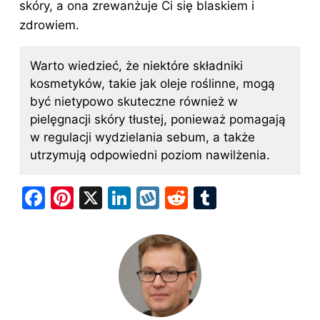
skóry, a ona zrewanżuje Ci się blaskiem i
zdrowiem.
Warto wiedzieć, że niektóre składniki
kosmetyków, takie jak oleje roślinne, mogą
być nietypowo skuteczne również w
pielęgnacji skóry tłustej, ponieważ pomagają
w regulacji wydzielania sebum, a także
utrzymują odpowiedni poziom nawilżenia.
F
Pi
X
Li
W
R
T
a
nt
n
y
e
u
c
er
k
k
d
m
e
e
e
o
di
bl
b
st
dI
p
t
r
o
n