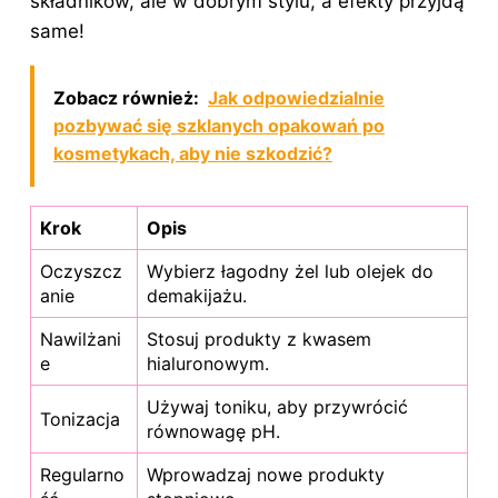
składników, ale w dobrym stylu, a efekty przyjdą
same!
Zobacz również:
Jak odpowiedzialnie
pozbywać się szklanych opakowań po
kosmetykach, aby nie szkodzić?
Krok
Opis
Oczyszcz
Wybierz łagodny żel lub olejek do
anie
demakijażu.
Nawilżani
Stosuj produkty z kwasem
e
hialuronowym.
Używaj toniku, aby przywrócić
Tonizacja
równowagę pH.
Regularno
Wprowadzaj nowe produkty