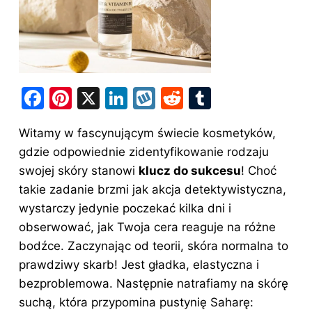
F
Pi
X
Li
W
R
T
a
nt
n
y
e
u
Witamy w fascynującym świecie kosmetyków,
c
er
k
k
d
m
gdzie odpowiednie zidentyfikowanie rodzaju
e
e
e
o
di
bl
swojej skóry stanowi
klucz do sukcesu
! Choć
b
st
dI
p
t
r
takie zadanie brzmi jak akcja detektywistyczna,
o
n
wystarczy jedynie poczekać kilka dni i
o
obserwować, jak Twoja cera reaguje na różne
bodźce. Zaczynając od teorii, skóra normalna to
k
prawdziwy skarb! Jest gładka, elastyczna i
bezproblemowa. Następnie natrafiamy na skórę
suchą, która przypomina pustynię Saharę: