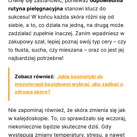
chwilę się zastanowić, ponieważ
odpowiednia
rutyna pielęgnacyjna
stanowi klucz
do
sukcesu
! W końcu każda skóra różni się od
siebie, a to, co działa na jedną, na drugą może
zadziałać zupełnie inaczej. Zanim wpadniesz w
zakupowy szał, lepiej poznaj swój typ cery – czy
to tłusta, sucha, czy mieszana – oraz co jest jej
najbardziej potrzebne!
Zobacz również:
Jakie kosmetyki do
mezoterapii bezigłowej wybrać, aby zadbać o
zdrową skórę?
Nie zapominaj również, że skóra zmienia się jak
w kalejdoskopie. To, co sprawdzało się wczoraj,
niekoniecznie będzie skuteczne dziś. Gdy
występują zmiany temperatury, stresu, a nawet