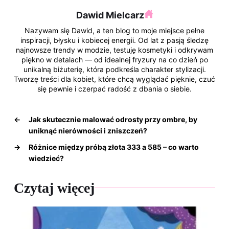
o
Dawid Mielcarz
k
Nazywam się Dawid, a ten blog to moje miejsce pełne
inspiracji, błysku i kobiecej energii. Od lat z pasją śledzę
najnowsze trendy w modzie, testuję kosmetyki i odkrywam
piękno w detalach — od idealnej fryzury na co dzień po
unikalną biżuterię, która podkreśla charakter stylizacji.
Tworzę treści dla kobiet, które chcą wyglądać pięknie, czuć
się pewnie i czerpać radość z dbania o siebie.
←
Jak skutecznie malować odrosty przy ombre, by
uniknąć nierówności i zniszczeń?
→
Różnice między próbą złota 333 a 585 – co warto
wiedzieć?
Czytaj więcej