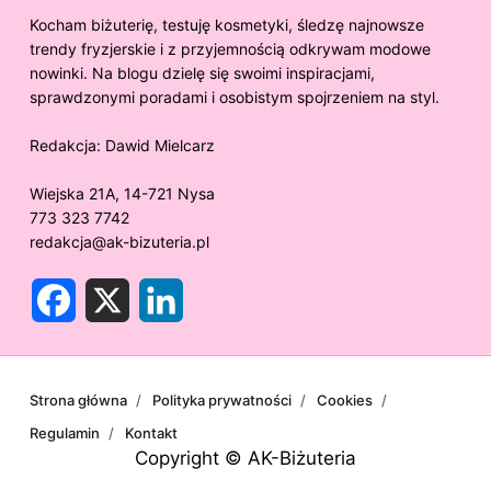
Kocham biżuterię, testuję kosmetyki, śledzę najnowsze
trendy fryzjerskie i z przyjemnością odkrywam modowe
nowinki. Na blogu dzielę się swoimi inspiracjami,
sprawdzonymi poradami i osobistym spojrzeniem na styl.
Redakcja:
Dawid Mielcarz
Wiejska 21A, 14-721 Nysa
773 323 7742
redakcja@ak-bizuteria.pl
F
X
L
a
i
c
n
e
k
b
e
o
d
o
I
Strona główna
Polityka prywatności
Cookies
k
n
Regulamin
Kontakt
Copyright © AK-Biżuteria