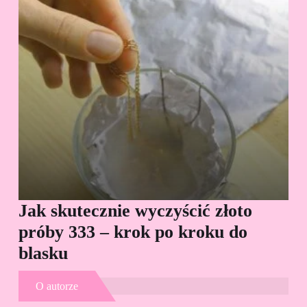
Jak skutecznie wyczyścić złoto
Cz
próby 333 – krok po kroku do
Sp
blasku
O autorze