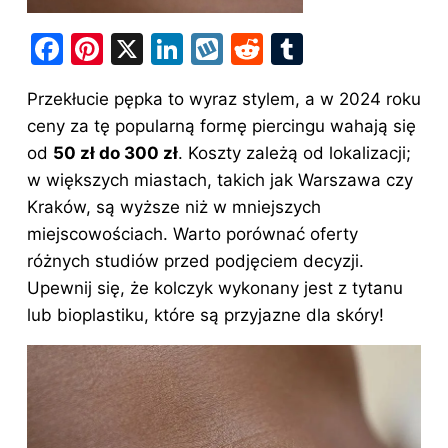
F
Pi
X
Li
W
R
T
a
nt
n
y
e
u
Przekłucie pępka to wyraz stylem, a w 2024 roku
c
er
k
k
d
m
ceny za
tę popularną formę piercingu wahają się
e
e
e
o
di
bl
od
50 zł do 300 zł
.
Koszty
zależą od lokalizacji;
b
st
dI
p
t
r
w większych miastach, takich jak Warszawa czy
o
n
Kraków, są wyższe niż w mniejszych
o
miejscowościach. Warto porównać oferty
różnych studiów przed podjęciem decyzji.
k
Upewnij się, że kolczyk wykonany jest z tytanu
lub bioplastiku, które są przyjazne dla skóry!