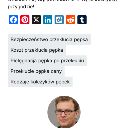
przygodzie!
F
Pi
X
Li
W
R
T
a
nt
n
y
e
u
c
er
k
k
d
m
Bezpieczeństwo przekłucia pępka
e
e
e
o
di
bl
Koszt przekłucia pępka
b
st
dI
p
t
r
Pielęgnacja pępka po przekłuciu
o
n
Przekłucie pępka ceny
o
k
Rodzaje kolczyków pępek