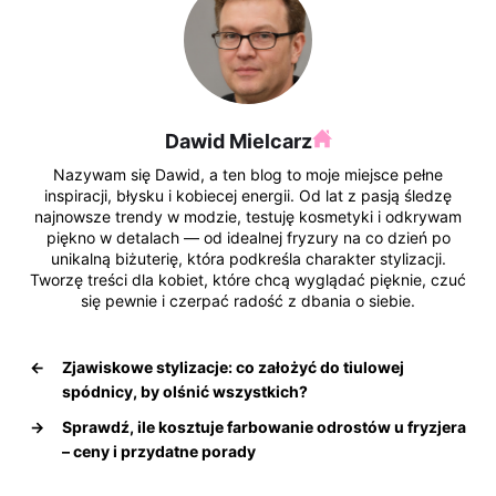
Dawid Mielcarz
Nazywam się Dawid, a ten blog to moje miejsce pełne
inspiracji, błysku i kobiecej energii. Od lat z pasją śledzę
najnowsze trendy w modzie, testuję kosmetyki i odkrywam
piękno w detalach — od idealnej fryzury na co dzień po
unikalną biżuterię, która podkreśla charakter stylizacji.
Tworzę treści dla kobiet, które chcą wyglądać pięknie, czuć
się pewnie i czerpać radość z dbania o siebie.
←
Zjawiskowe stylizacje: co założyć do tiulowej
spódnicy, by olśnić wszystkich?
→
Sprawdź, ile kosztuje farbowanie odrostów u fryzjera
– ceny i przydatne porady