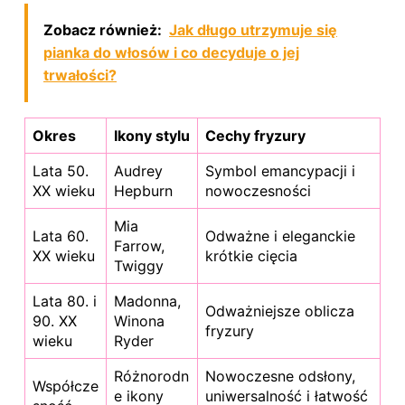
Zobacz również:
Jak długo utrzymuje się
pianka do włosów i co decyduje o jej
trwałości?
Okres
Ikony stylu
Cechy fryzury
Lata 50.
Audrey
Symbol emancypacji i
XX wieku
Hepburn
nowoczesności
Mia
Lata 60.
Odważne i eleganckie
Farrow,
XX wieku
krótkie cięcia
Twiggy
Lata 80. i
Madonna,
Odważniejsze oblicza
90. XX
Winona
fryzury
wieku
Ryder
Różnorodn
Nowoczesne odsłony,
Współcze
e ikony
uniwersalność i łatwość