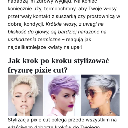
nadadzą im zdrowy wygląd. Na koniec
koniecznie użyj termoochrony, aby Twoje włosy
przetrwały kontakt z suszarką czy prostownicą w
dobrej kondycji.
Krótkie
włosy
, z uwagi na
bliskość do głowy, są bardziej narażone na
uszkodzenia termiczne
– reagują jak
najdelikatniejsze kwiaty na upał!
Jak krok po kroku stylizować
fryzurę pixie cut?
Stylizacja pixie cut polega przede wszystkim na
właściwym doborze kroków do Twojego