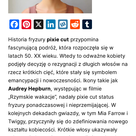
F
Pi
X
Li
W
R
T
a
nt
n
y
e
u
Historia fryzury
pixie cut
przypomina
c
er
k
k
d
m
fascynującą podróż, która rozpoczęła się w
e
e
e
o
di
bl
latach 50. XX wieku. Wtedy to odważne kobiety
b
st
dI
p
t
r
podjęły decyzję o rezygnacji z długich włosów na
o
n
rzecz krótkich cięć, które stały się symbolem
o
emancypacji i nowoczesności. Ikony takie jak
Audrey Hepburn
, występując w filmie
k
„Rzymskie wakacje”, nadały pixie cut status
fryzury ponadczasowej i nieprzemijającej. W
kolejnych dekadach gwiazdy, w tym Mia Farrow i
Twiggy, przyczyniły się do zdefiniowania nowego
kształtu kobiecości. Krótkie włosy ukazywały