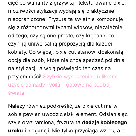
cięć po warianty z grzywką i teksturowane pixie,
możliwości stylizacji wydają się praktycznie
nieograniczone. Fryzura ta świetnie komponuje
się z różnorodnymi typami włosów, niezależnie
od tego, czy są one proste, czy kręcone, co
czyni ją uniwersalną propozycją dla każdej
kobiety. Co więcej, pixie cut stanowi doskonałą
opcję dla osób, które nie chcą spędzać pół dnia
na stylizacji, a wolą poświęcić ten czas na
przyjemności!
Szybkie wysuszenie, delikatne
użycie pomady i voilà – gotowe na podbój
świata!
Należy również podkreślić, że pixie cut ma w
sobie pewien uwodzicielski element. Odsłaniając
szyję oraz ramiona, fryzura ta
dodaje kobiecego
uroku
i elegancji. Nie tylko przyciąga wzrok, ale