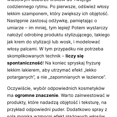
codziennego rytmu. Po pierwsze, odśwież włosy
lekkim szamponem, który zwiększy ich objętość.
Następnie zastosuj odżywkę, pamiętając o
umiarze – im mniej, tym lepiej! Potem wystarczy
nałożyć odrobinę produktu stylizującego, takiego
jak krem do stylizacji lub wosk, i modelować
włosy palcami. W tym przypadku nie potrzeba
skomplikowanych technik –
liczy się
spontaniczność
! Na koniec spryskaj fryzurę
lekkim lakierem, aby utrzymać efekt „lekko
potarganych”, a nie „zapomnianych w łazience”.
Oczywiście, wybór odpowiednich kosmetyków
ma
ogromne znaczenie
. Warto zainwestować w
produkty, które nadadzą objętość i teksturę, na
przykład odpowiedni puder. Dodatkowo spray z
solą morską wzmocni efekt plażowych włosów.