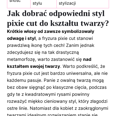
sność
stylu
stylizacji
Jak dobrać odpowiedni styl
pixie cut do kształtu twarzy?
Krótkie włosy od zawsze symbolizowały
odwagę i styl
, a fryzura pixie cut stanowi
prawdziwą ikonę tych cech! Zanim jednak
zdecydujesz się na tak drastyczną
metamorfozę, warto zastanowić się
nad
kształtem swojej twarzy
. Warto podkreślić, że
fryzura pixie cut jest bardzo uniwersalna, ale nie
każdemu pasuje. Panie z owalną twarzą mogą
bez obaw sięgnąć po klasyczne cięcia, podczas
gdy te z kwadratowymi rysami powinny
rozważyć miękko cieniowany styl, który złagodzi
ostre linie. Natomiast dla kobiet z zaokrąglonymi
twarzami idealnym rozwiązaniem stanie się