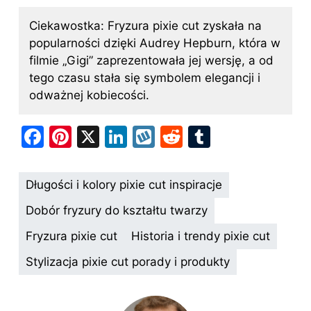
Ciekawostka: Fryzura pixie cut zyskała na
popularności dzięki Audrey Hepburn, która w
filmie „Gigi” zaprezentowała jej wersję, a od
tego czasu stała się symbolem elegancji i
odważnej kobiecości.
F
Pi
X
Li
W
R
T
a
nt
n
y
e
u
c
er
k
k
d
m
Długości i kolory pixie cut inspiracje
e
e
e
o
di
bl
Dobór fryzury do kształtu twarzy
b
st
dI
p
t
r
Fryzura pixie cut
Historia i trendy pixie cut
o
n
Stylizacja pixie cut porady i produkty
o
k